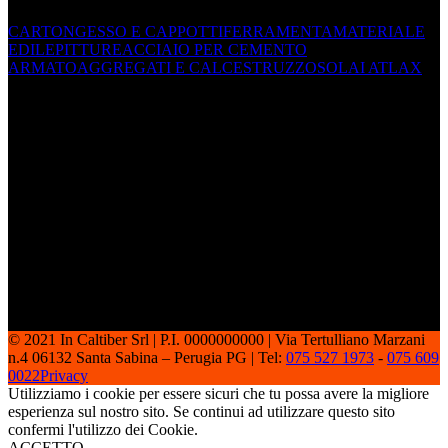
CARTONGESSO E CAPPOTTI
FERRAMENTA
MATERIALE
EDILE
PITTURE
ACCIAIO PER CEMENTO
ARMATO
AGGREGATI E CALCESTRUZZO
SOLAI ATLAX
© 2021 In Caltiber Srl | P.I. 0000000000 | Via Tertulliano Marzani
n.4 06132 Santa Sabina – Perugia PG | Tel:
075 527 1973
-
075 609
0022
Privacy
Utilizziamo i cookie per essere sicuri che tu possa avere la migliore
esperienza sul nostro sito. Se continui ad utilizzare questo sito
confermi l'utilizzo dei Cookie.
ACCETTO