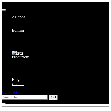
Azienda
La Nostra Storia
Team
Edilizia
Cartongesso e cappotti
Ferramenta
Materiale edile
Pitture
Produzione
Acciaio per cemento armato
Aggregati e calcestruzzo
Calcestruzzo drenante
Solai atlax
Blog
Contatti
CONTATTI