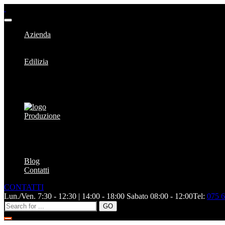
Azienda
La Nostra Storia
Team
Edilizia
Cartongesso e cappotti
Ferramenta
Materiale edile
Pitture
Produzione
Acciaio per cemento armato
Aggregati e calcestruzzo
Calcestruzzo drenante
Solai atlax
Blog
Contatti
CONTATTI
Lun./Ven. 7:30 - 12:30 | 14:00 - 18:00 Sabato 08:00 - 12:00
Tel:
075 